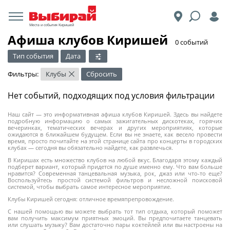
Места и события Киришей
Афиша клубов Киришей
​0 событий
Тип события
Дата
Фильтры:
Клубы
Сбросить
×
Нет событий, подходящих под условия фильтрации
Наш сайт — это информативная афиша клубов Киришей. Здесь вы найдете
подробную информацию о самых зажигательных дискотеках, горячих
вечеринках, тематических вечерах и других мероприятиях, которые
ожидаются в ближайшем будущем. Если вы не знаете, как весело провести
время, просто почитайте на этой странице сайта про концерты в городских
клубах — сегодня вы обязательно найдете, как развлечься.
В Киришах есть множество клубов на любой вкус. Благодаря этому каждый
подберет вариант, который придется по душе именно ему. Что вам больше
нравится? Современная танцевальная музыка, рок, джаз или что-то еще?
Воспользуйтесь простой системой фильтров и несложной поисковой
системой, чтобы выбрать самое интересное мероприятие.
Клубы Киришей сегодня: отличное времяпрепровождение.
С нашей помощью вы можете выбрать тот тип отдыха, который поможет
вам получить максимум приятных эмоций. Вы предпочитаете танцевать
или слушать музыку? Вам достаточно пары коктейлей или вы настроены на