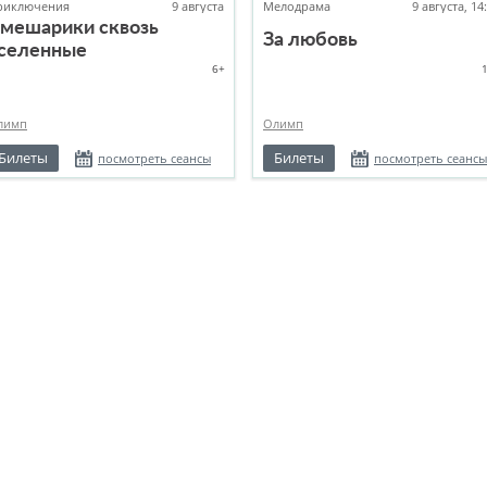
риключения
9 августа
Мелодрама
9 августа, 14
мешарики сквозь
За любовь
селенные
6+
лимп
Олимп
Билеты
Билеты
посмотреть сеансы
посмотреть сеансы