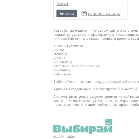
Олимп
Билеты
посмотреть сеансы
Все события недели — на одном сайте! Это очень
только актуальную и проверенную информацию.
или с любимым человеком, провести время с друз
К вашим услугам:
-кино;
-театры;
-клубы;
-концерты;
-спортивные соревнования;
-выставки;
-семинары.
Выбирайте то, что вам по душе. Каждое событие 
Афиша на следующую неделю: простой и быстрый 
Система фильтров, предусмотренная на сайте, 
место — и на экране тут же появятся мероприят
пригодится тем, кто ищет события, которые пройд
© 2007—2026